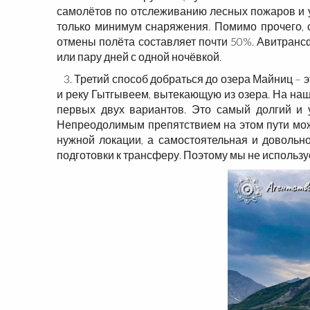
самолётов по отслеживанию лесных пожаров и у
только минимум снаряжения. Помимо прочего, с
отмены полёта составляет почти 50%. Авитранс
или пару дней с одной ночёвкой.
3. Третий способ добраться до озера Майниц – 
и реку Гытгывеем, вытекающую из озера. На наш
первых двух вариантов. Это самый долгий и 
Непреодолимым препятствием на этом пути може
нужной локации, а самостоятельная и довольно
подготовки к трансферу. Поэтому мы не использу