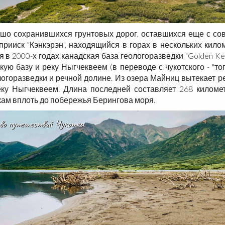
ошо сохранившихся грунтовых дорог, оставшихся еще с сов
рииск "Кэнкэрэн", находящийся в горах в нескольких кило
в 2000-х годах канадская база геологоразведки "Golden Ke
ую базу и реку Ныгчеквеем (в переводе с чукотского - "то
огоразведки и речной долине. И
з озера Майниц вытекает ре
еку Ныгчеквеем. Длина последней составляет 268 килом
кам вплоть до побережья Берингова моря.