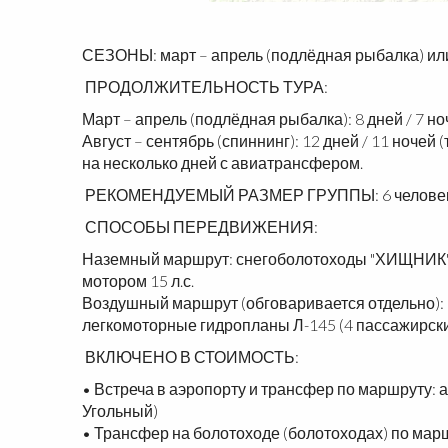
СЕЗОНЫ: март – апрель (подлёдная рыбалка) или 
ПРОДОЛЖИТЕЛЬНОСТЬ ТУРА:
Март – апрель (подлёдная рыбалка): 8 дней / 7 н
Август – сентябрь (спиннинг): 12 дней / 11 ноче
на несколько дней с авиатрансфером.
РЕКОМЕНДУЕМЫЙ РАЗМЕР ГРУППЫ: 6 человек, 
СПОСОБЫ ПЕРЕДВИЖЕНИЯ:
Наземный маршрут: снегоболотоходы "ХИЩНИК" (
мотором 15 л.с.
Воздушный маршрут (обговаривается отдельно): в
легкомоторные гидропланы Л-145 (4 пассажирских
ВКЛЮЧЕНО В СТОИМОСТЬ:
• Встреча в аэропорту и трансфер по маршруту: 
Угольный)
• Трансфер на болотоходе (болотоходах) по марш