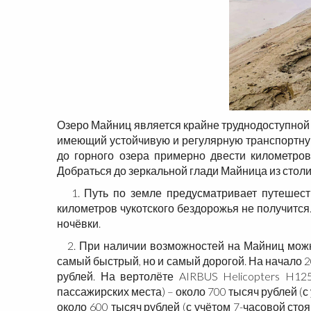
Озеро Майниц является крайне труднодоступной
имеющий устойчивую и регулярную транспортную
до горного озера примерно двести километров
Добраться до зеркальной глади Майница из столиц
1. Путь по земле предусматривает путешеств
километров чукотского бездорожья не получится.
ночёвки.
2. При наличии возможностей на Майниц можно 
самый быстрый, но и самый дорогой. На начало 2
рублей. На
вертолёте AIRBUS Helicopters H12
пассажирских места)
– около 700 тысяч рублей (с
около 600 тысяч рублей
(с учётом 7-часовой стоя