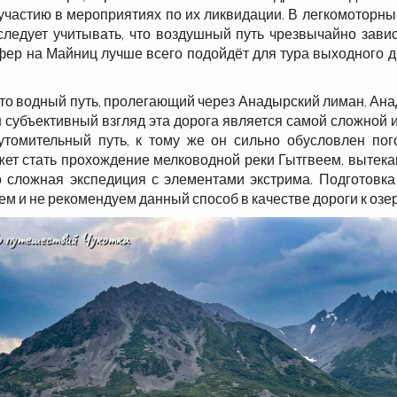
частию в мероприятиях по их ликвидации. В легкомоторны
ледует учитывать, что воздушный путь чрезвычайно завис
фер на Майниц лучше всего подойдёт для тура выходного д
это водный путь, пролегающий через Анадырский лиман, Ана
 субъективный взгляд эта дорога является самой сложной 
утомительный путь, к тому же он сильно обусловлен по
т стать прохождение мелководной реки Гытгвеем, вытекающ
 сложная экспедиция с элементами экстрима. Подготовка
ем и не рекомендуем данный способ в качестве дороги к озе