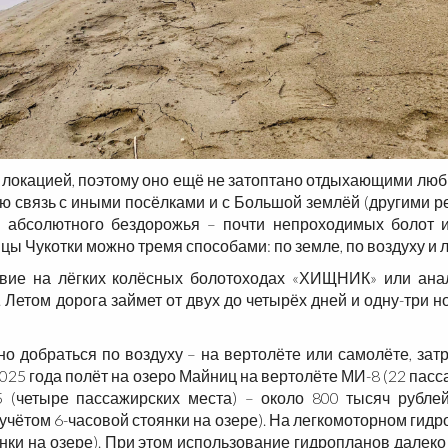
 локацией, поэтому оно ещё не затоптано отдыхающими лю
 связь с иными посёлками и с Большой землёй (другими рег
 абсолютного бездорожья – почти непроходимых болот и
ы Чукотки можно тремя способами: по земле, по воздуху и ле
ие на лёгких колёсных болотоходах «ХИЩНИК» или анал
 Летом дорога займет от двух до четырёх дней и одну-три н
добраться по воздуху – на вертолёте или самолёте, зат
025 года полёт на озеро Майниц на вертолёте МИ-8 (22 пасс
5 (четыре пассажирских места) – около 800 тысяч рубле
 учётом 6-часовой стоянки на озере)
.
На легкомоторном гидро
нки на озере).
При этом использование гидропланов далеко 