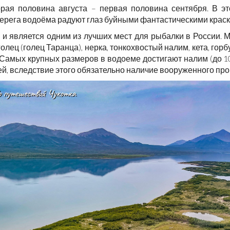
рая половина августа – первая половина сентября. В эт
берега водоёма радуют глаз буйными фантастическими краск
 является одним из лучших мест для рыбалки в России. 
лец (голец Таранца), нерка, тонкохвостый налим, кета, горбу
ых крупных размеров в водоеме достигают налим (до 10 кг),
, вследствие этого обязательно наличие вооруженного пров