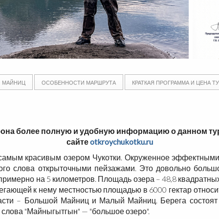
О МАЙНИЦ
ОСОБЕННОСТИ МАРШРУТА
КРАТКАЯ ПРОГРАММА И ЦЕНА ТУ
она более полную и удобную информацию о данном ту
сайте
otkroychukotku.ru
я самым красивым озером Чукотки. Окруженное эффектными
ого слова открыточными пейзажами. Это довольно большо
 примерно на 5 километров. Площадь озера – 48,8 квадратных
легающей к нему местностью площадью в 6000 гектар относ
сти – Большой Майниц и Малый Майниц. Берега состоят и
о слова "Майныгытгын" — "большое озеро".