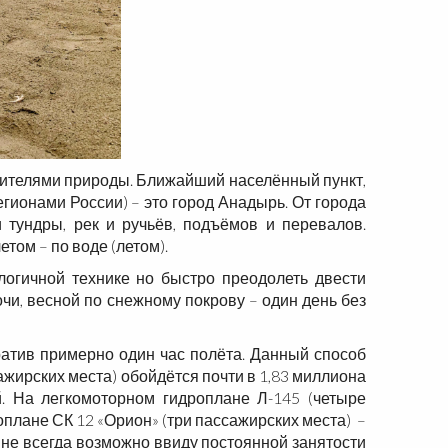
бителями природы. Ближайший населённый пункт,
ионами России) – это город Анадырь. От города
 тундры, рек и ручьёв, подъёмов и перевалов.
том – по воде (летом).
огичной технике но быстро преодолеть двести
очи, весной по снежному покрову – один день без
ратив примерно один час полёта. Данный способ
ажирских места) обойдётся почти в 1,83 миллиона
й. На легкомоторном гидроплане Л-145 (четыре
плане СК 12 «Орион» (три пассажирских места)
–
не всегда возможно ввиду постоянной занятости