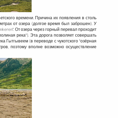
етского времени. Причина их появления в столь
метрах от озера (долгое время был заброшен). У
nkeren". От озера через горный перевал проходит
полиная река"). Эта дорога позволяет совершать
ка Гытгывеем (в переводе с чукотского "озёрная
етров, поэтому вполне возможно осуществление