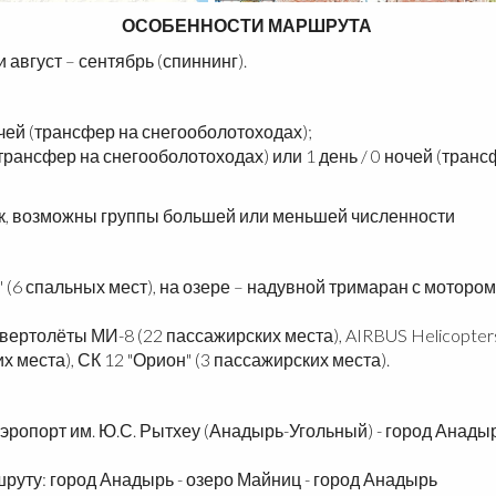
ОСОБЕННОСТИ МАРШРУТА
август – сентябрь (спиннинг).
очей (трансфер на снегооболотоходах);
й (трансфер на снегооболотоходах) или 1 день / 0 ночей (тра
возможны группы большей или меньшей численности
6 спальных мест), н
а озере – надувной тримаран с мотором 
ертолёты МИ-8 (22 пассажирских места), AIRBUS Helicopter
 места), СК 12 "Орион" (3 пассажирских места).
аэропорт им. Ю.С. Рытхеу (Анадырь-Угольный) - город Анадыр
руту: город Анадырь - озеро Майниц - город Анадырь