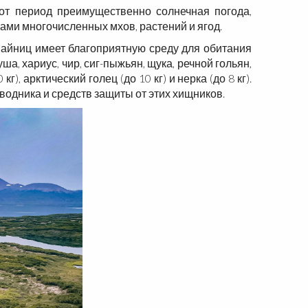
от период преимущественно солнечная погода,
ами многочисленных мхов, растений и ягод.
Майниц имеет благоприятную среду для обитания
ша, хариус, чир, сиг-пыжьян, щука, речной гольян,
 арктический голец (до 10 кг) и нерка (до 8 кг).
одника и средств защиты от этих хищников.