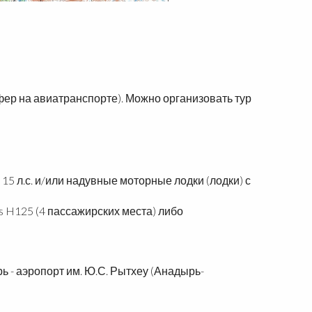
нсфер на авиатранспорте). Можно организовать тур
15 л.с. и/или надувные моторные лодки (лодки) с
s H125 (4 пассажирских места) либо
ь - аэропорт им. Ю.С. Рытхеу (Анадырь-