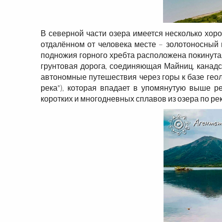
В северной части озера имеется несколько хор
отдалённом от человека месте – золотоносный п
подножия горного хребта расположена покинутая 
грунтовая дорога, соединяющая Майниц, канадск
автономные путешествия через горы к базе геол
река"), которая впадает в упомянутую выше р
коротких и многодневных сплавов из озера по ре